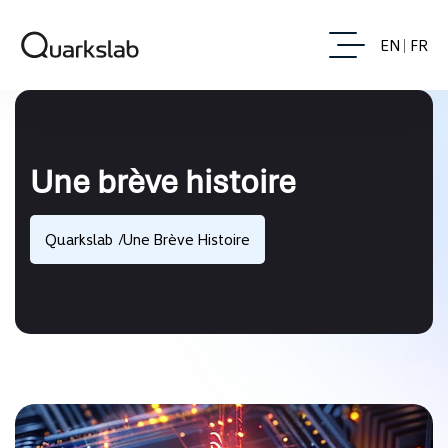
EN
FR
Une brève histoire
Quarkslab
Une Brève Histoire