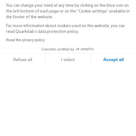
You can change your mind at any time by clicking on the blue icon on
the left bottom of each page or on the “Cookie settings” available in
the footer of the website.
For more information about cookies used on this website, you can
read Quarkslab’s data protection policy.
Read the privacy policy
Consents certified by
Refuse all
I select
Accept all
Axeptio consent
Consent Management Platform: Personalize Your Options
Explorer
Our platform empowers you to tailor and manage your privacy setti
Services & Produits
Secteurs d’activités
Expertise
Ressources / R&D
L’entreprise
À propos