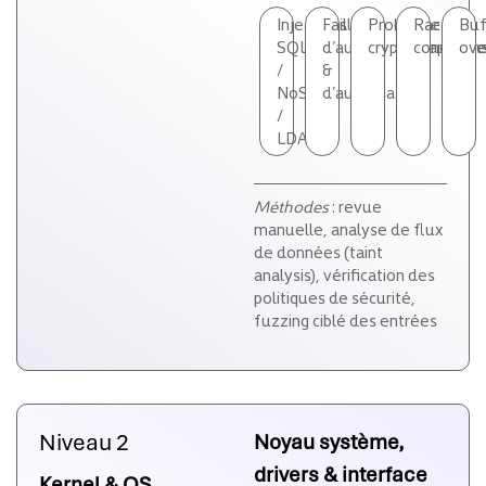
Injections
Failles
Problèmes
Race
Buf
SQL
d’auth
cryptographique
condition
ove
/
&
NoSQL
d’autorisation
/
LDAP
Méthodes
: revue
manuelle, analyse de flux
de données (taint
analysis), vérification des
politiques de sécurité,
fuzzing ciblé des entrées
Niveau 2
Noyau système,
drivers & interface
Kernel & OS