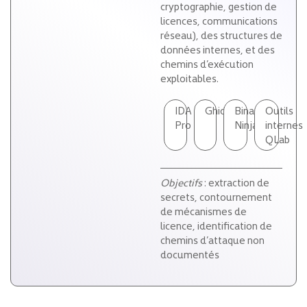
cryptographie, gestion de
licences, communications
réseau), des structures de
données internes, et des
chemins d’exécution
exploitables.
IDA
Ghidra
Binary
Outils
Pro
Ninja
internes
QLab
Objectifs
: extraction de
secrets, contournement
de mécanismes de
licence, identification de
chemins d’attaque non
documentés