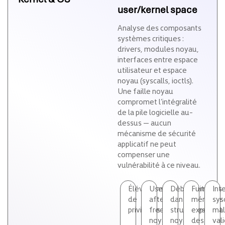
user/kernel space
Analyse des composants
systèmes critiques :
drivers, modules noyau,
interfaces entre espace
utilisateur et espace
noyau (syscalls, ioctls).
Une faille noyau
compromet l’intégralité
de la pile logicielle au-
dessus — aucun
mécanisme de sécurité
applicatif ne peut
compenser une
vulnérabilité à ce niveau.
Élévations
Use-
Débordements
Fuites
Int
de
after-
dans
mémoire
sys
privilèges
free
structures
exposant
mal
noyau
noyau
des
val