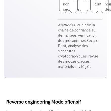
non
d’intégrit
non
sécurisée
dés
Méthodes
: audit de la
chaîne de confiance au
démarrage, vérification
des mécanismes Secure
Boot, analyse des
signatures
cryptographiques, revue
des modes d’accès
matériels privilégiés
Reverse engineering Mode offensif