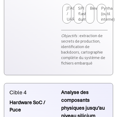
JTAG
SPI
Binwalk
Pyrrha
/
flash
(outil
UART
dump
interne)
Objectifs
: extraction de
secrets de production,
identification de
backdoors, cartographie
complète du système de
fichiers embarqué
Cible 4
Analyse des
composants
Hardware SoC /
physiques jusqu’au
Puce
niveau silicium