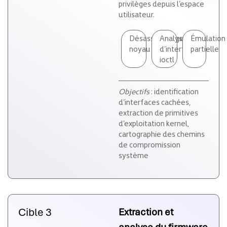
privilèges depuis l’espace
utilisateur.
Désassemblage
Analyse
Émulation
noyau
d’interfaces
partielle
ioctl
Objectifs
: identification
d’interfaces cachées,
extraction de primitives
d’exploitation kernel,
cartographie des chemins
de compromission
système
Cible 3
Extraction et