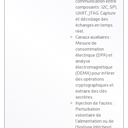
communication entre
composants : I2C, SPI,
UART, JTAG. Capture
et décodage des
échanges en temps
réel.
Canaux auxiliaires :
Mesure de
consommation
électrique (DPA) et
analyse
électromagnétique
(DEMA) pour inférer
des opérations
cryptographiques et
extraire des clés
secrètes.
Injection de fautes :
Perturbation
volontaire de
l’alimentation ou de
l’horloge (glitching)