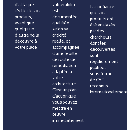
d’attaque
vulnérabilité
La confiance
réelle de vos
est
que vos
produits,
documentée,
produits ont
avant que
qualifiée
été analysés
quelqu’un
selon sa
par des
d’autre ne la
criticité
chercheurs
découvre à
réelle, et
dont les
votre place.
accompagnée
découvertes
d’une feuille
sont
de route de
régulièrement
remédiation
publiées
adaptée à
sous forme
votre
de CVE
architecture.
reconnus
C’est un plan
internationalement.
d’action que
vous pouvez
mettre en
œuvre
immédiatement.