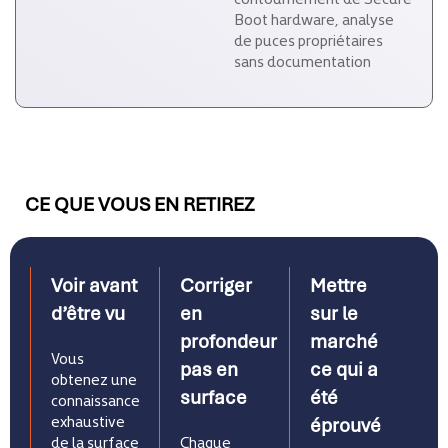
Boot hardware, analyse
de puces propriétaires
sans documentation
CE QUE VOUS EN RETIREZ
Voir avant
Corriger
Mettre
d’être vu
en
sur le
profondeur
marché
Vous
pas en
ce qui a
obtenez une
surface
été
connaissance
exhaustive
éprouvé
de la surface
Chaque