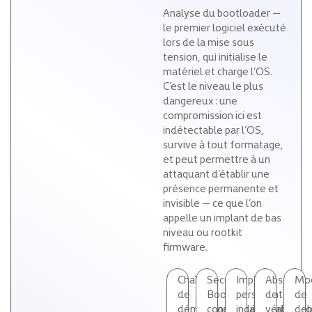
Analyse du bootloader —
le premier logiciel exécuté
lors de la mise sous
tension, qui initialise le
matériel et charge l’OS.
C’est le niveau le plus
dangereux : une
compromission ici est
indétectable par l’OS,
survive à tout formatage,
et peut permettre à un
attaquant d’établir une
présence permanente et
invisible — ce que l’on
appelle un implant de bas
niveau ou rootkit
firmware.
Chaîne
Secure
Implants
Absence
Mo
de
Boot
persistants
de
de
démarrage
contournable
indétectables
vérificati
de