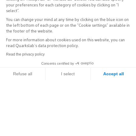
your preferences for each category of cookies by clicking on “I
select”.
You can change your mind at any time by clicking on the blue icon on
the left bottom of each page or on the “Cookie settings” available in
the footer of the website.
For more information about cookies used on this website, you can
read Quarkslab’s data protection policy.
Read the privacy policy
Consents certified by
Refuse all
I select
Accept all
Axeptio consent
Consent Management Platform: Personalize Your Options
Our platform empowers you to tailor and manage your privacy setti
Explorer
Services & Produits