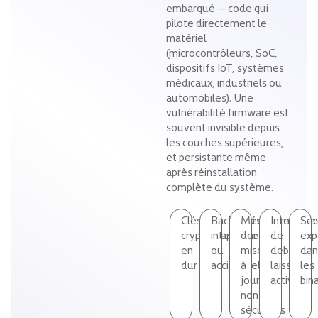
embarqué — code qui
pilote directement le
matériel
(microcontrôleurs, SoC,
dispositifs IoT, systèmes
médicaux, industriels ou
automobiles). Une
vulnérabilité firmware est
souvent invisible depuis
les couches supérieures,
et persistante même
après réinstallation
complète du système.
Clés
Backdoors
Mécanismes
Interface
Sec
cryptographiques
intentionnelles
de
de
exp
en
ou
mise
debug
dan
dur
accidentelles
à
laissées
les
jour
actives
bin
non
sécurisés