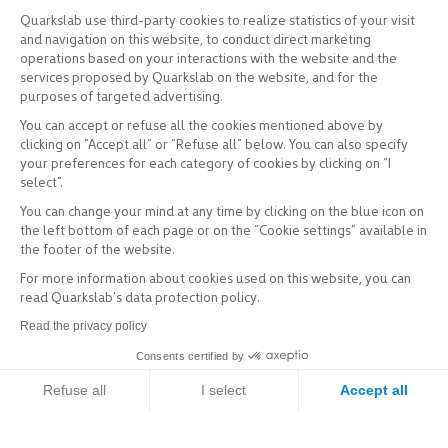
Quarkslab use third-party cookies to realize statistics of your visit
and navigation on this website, to conduct direct marketing
operations based on your interactions with the website and the
services proposed by Quarkslab on the website, and for the
purposes of targeted advertising.
You can accept or refuse all the cookies mentioned above by
clicking on “Accept all” or “Refuse all” below. You can also specify
your preferences for each category of cookies by clicking on “I
select”.
You can change your mind at any time by clicking on the blue icon on
the left bottom of each page or on the “Cookie settings” available in
the footer of the website.
For more information about cookies used on this website, you can
read Quarkslab’s data protection policy.
Read the privacy policy
Consents certified by
Refuse all
I select
Accept all
Axeptio consent
Consent Management Platform: Personalize Your Options
Explorer