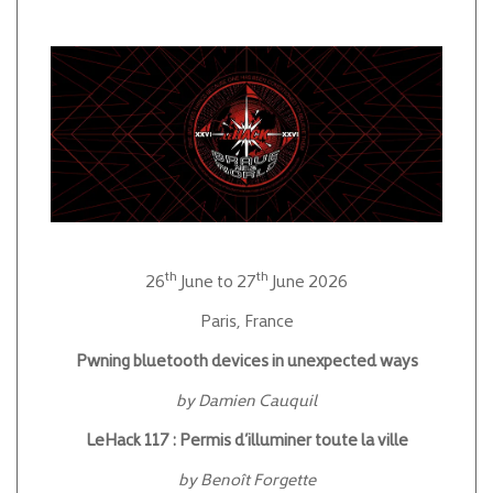
th
th
26
June to 27
June 2026
Paris, France
Pwning bluetooth devices in unexpected ways
by Damien Cauquil
LeHack 117 : Permis d’illuminer toute la ville
by Benoît Forgette