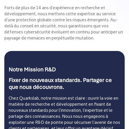
Forts de plus de 14 ans d’expérience en recherche et
développement, nous mettons cette expertise au service
d’une protection globale contre les risques émergents. Au-
delà du conseil en sécurité, nous garantissons que vos
défenses cybersécurité évoluent en continu pour anticiper un
paysage de menaces en perpétuelle mutation.
Notre Mission R&D
Fixer de nouveaux standards. Partager ce
que nous découvrons.
Chez Quarkslab, notre mission est claire : ouvrir la voie en
matière de recherche et développement en fixant de
nouveaux standards pour l’innovation, l’expertise et le
partage des connaissances. Nous nous engageons à
exploiter une R&D de pointe pour sécuriser l’avenir de nos
clients et partenaires, et leur offrir un avantage décisif